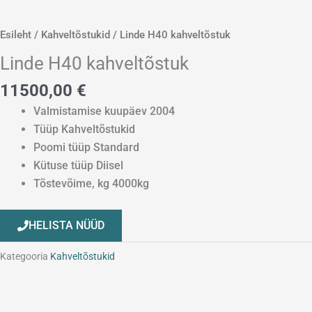
Esileht
/
Kahveltõstukid
/ Linde H40 kahveltõstuk
Linde H40 kahveltõstuk
11500,00
€
Valmistamise kuupäev 2004
Tüüp Kahveltõstukid
Poomi tüüp Standard
Kütuse tüüp Diisel
Tõstevõime, kg 4000kg
HELISTA NÜÜD
Kategooria
Kahveltõstukid