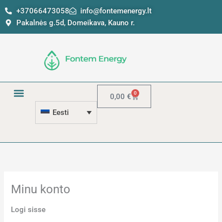
Skip
Nõutud
Nõutud
+37066473058
info@fontemenergy.lt
to
Pakalnės g.5d, Domeikava, Kauno r.
content
0
Käru
0,00
€
Eesti
Minu konto
Logi sisse