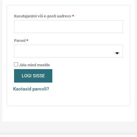
Kasutajanimi või e-posti aadress
*
Parool
*
Jäta mind meelde
LOGI SISSE
Kaotasid parooli?