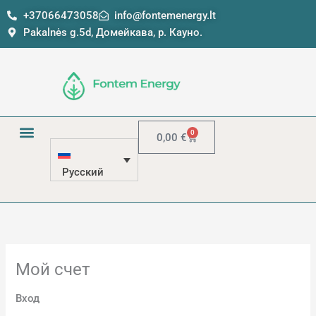
Перейти
Обязательно
Обязательно
+37066473058
info@fontemenergy.lt
к
Pakalnės g.5d, Домейкава, р. Кауно.
содержимому
0
Корзина
0,00
€
Русский
Мой счет
Вход