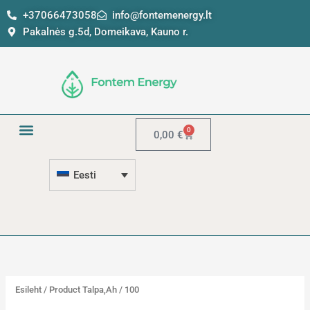
Skip
5
1
+37066473058
info@fontemenergy.lt
to
t
2
Pakalnės g.5d, Domeikava, Kauno r.
content
o
t
o
o
t
o
e
t
d
e
0
Käru
0,00
€
d
Eesti
Esileht
/ Product Talpa,Ah / 100