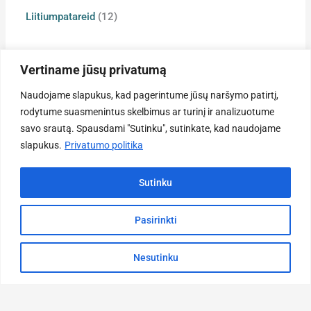
h
Liitiumpatareid
12
Vertiname jūsų privatumą
Naudojame slapukus, kad pagerintume jūsų naršymo patirtį,
Ka
Teave
rodytume suasmenintus skelbimus ar turinį ir analizuotume
Liitiumpat
Privaatsuspoliitika
savo srautą. Spausdami "Sutinku", sutinkate, kad naudojame
Na
Kahveltõst
slapukus.
Privatumo politika
Teenuse tingimused
Kodu
Tarnetingimused
Tootmi
Sutinku
Kaupade tagastamine
Meie
Pakalnė
kohta
5d,
Reeglid
Domeik
Pasirinkti
Kontak
Kauno
info@fontem
Nesutinku
+37
66473