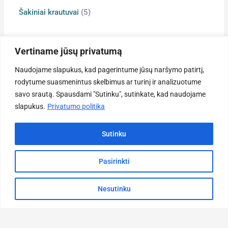
h
Šakiniai krautuvai
5
Vertiname jūsų privatumą
Naudojame slapukus, kad pagerintume jūsų naršymo patirtį,
Ka
Informacija
rodytume suasmenintus skelbimus ar turinį ir analizuotume
Ličio
Privatumo politika
savo srautą. Spausdami "Sutinku", sutinkate, kad naudojame
Na
akumuliato
slapukus.
Privatumo politika
Paslaugų teikimo sąlygos
Pagrindi
Šakinia
Prekių pristatymo sąlygos
Produkci
krautuv
Sutinku
Prekių grąžinimas
Apie
Pakalnė
mus
5d,
Taisyklės
Domeik
Pasirinkti
Kontakt
Kauno
info@fontem
Nesutinku
+37
66473