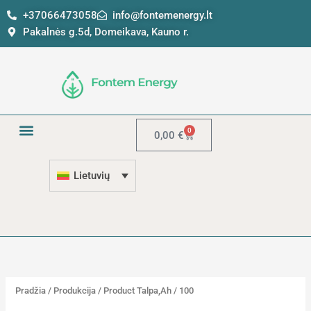
Pereiti
5
1
+37066473058
info@fontemenergy.lt
prie
p
2
Pakalnės g.5d, Domeikava, Kauno r.
turinio
r
p
o
r
d
o
u
d
k
u
0
Krepšelis
0,00
€
t
k
a
t
Lietuvių
i
ų
Pradžia
/
Produkcija
/ Product Talpa,Ah / 100