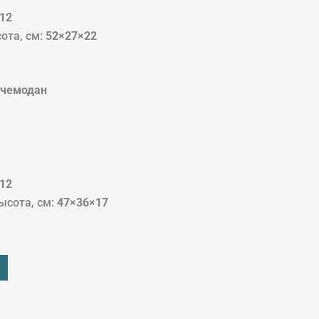
12
ота, см:
52×27×22
 чемодан
12
ысота, см:
47×36×17