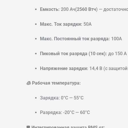
Емкость:
200 Ач
(2560 Втч
) — достаточн
Макс. Ток зарядки:
50A
Макс. Постоянный ток разряда:
100A
Пиковый ток разряда (10 сек):
до 150 А
Напряжение зарядки:
14,4 В (с защито
🧊 Рабочая температура:
Зарядка: 0°C — 55°C
Разрядка: -20°C — 60°C
🛡️
Интегрированная защита BMS от
: