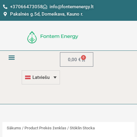
Pāriet
5
1
+37066473058
info@fontemenergy.lt
uz
p
2
Pakalnės g.5d, Domeikava, Kauno r.
saturu
r
p
o
r
d
o
u
d
k
u
0
Grozs
0,00
€
t
k
u
t
Latviešu
u
Sākums
/ Product Prekės ženklas / Stöklin Stocka