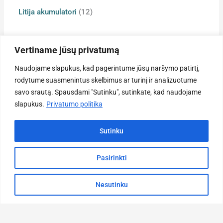
h
Litija akumulatori
12
Vertiname jūsų privatumą
Naudojame slapukus, kad pagerintume jūsų naršymo patirtį,
Ka
Informācija
rodytume suasmenintus skelbimus ar turinį ir analizuotume
Litija
Konfidencialitātes politika
savo srautą. Spausdami "Sutinku", sutinkate, kad naudojame
Na
akumulat
slapukus.
Privatumo politika
Pakalpojumu sniegšanas noteikumi
Sākum
Dakšu
Piegādes noteikumi
Ražoša
iekrāvēj
Sutinku
Preču atgriešana
Par
Pakalnė
mum
5d,
Noteikumi
Domeik
Pasirinkti
Saziniet
Kauno
ar
info@fontem
Nesutinku
+37
66473