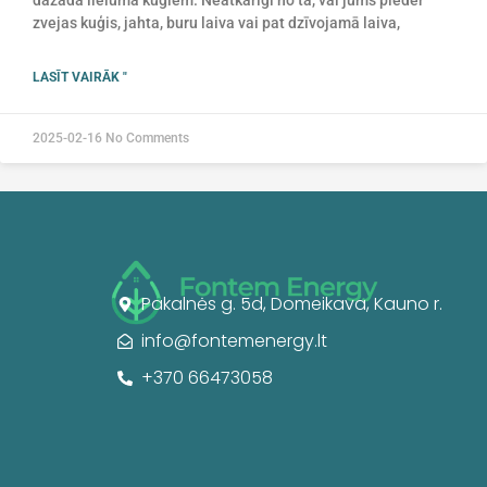
zvejas kuģis, jahta, buru laiva vai pat dzīvojamā laiva,
LASĪT VAIRĀK "
2025-02-16
No Comments
Pakalnės g. 5d, Domeikava, Kauno r.
info@fontemenergy.lt
+370 66473058