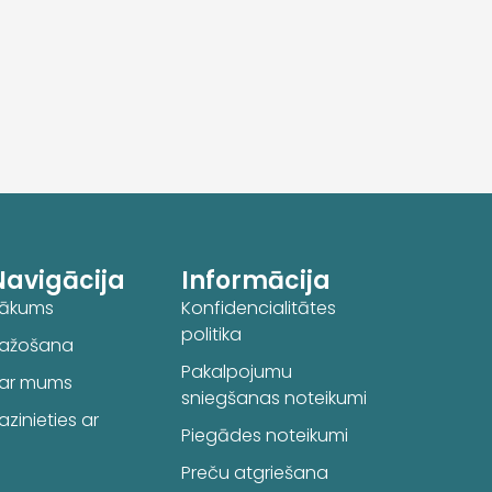
Navigācija
Informācija
ākums
Konfidencialitātes
politika
ažošana
Pakalpojumu
ar mums
sniegšanas noteikumi
azinieties ar
Piegādes noteikumi
Preču atgriešana