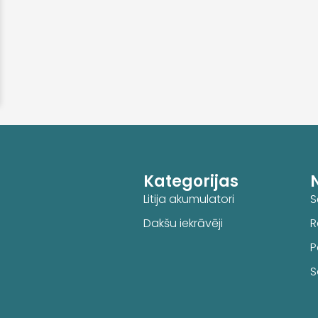
Kategorijas
Litija akumulatori
S
Dakšu iekrāvēji
R
P
S