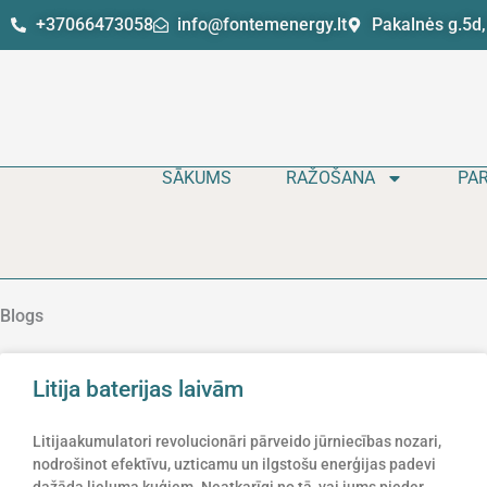
Pāriet
+37066473058
info@fontemenergy.lt
Pakalnės g.5d,
uz
saturu
SĀKUMS
RAŽOŠANA
PA
Blogs
Litija baterijas laivām
Litijaakumulatori revolucionāri pārveido jūrniecības nozari,
nodrošinot efektīvu, uzticamu un ilgstošu enerģijas padevi
dažāda lieluma kuģiem. Neatkarīgi no tā, vai jums pieder